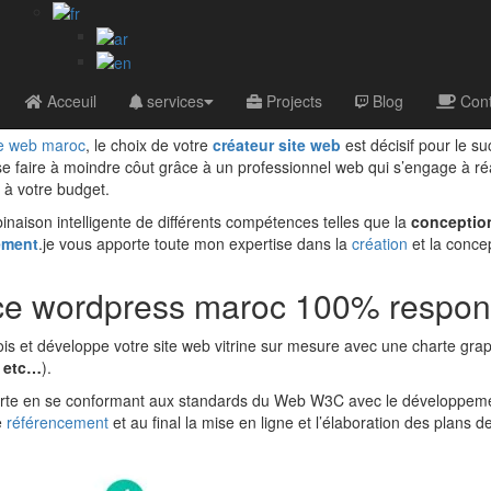
roc
as cher de qualité
Acceuil
services
Projects
Blog
Cont
te web maroc
, le choix de votre
créateur site web
est décisif pour le su
se faire à moindre côut grâce à un professionnel web qui s’engage à ré
 à votre budget.
inaison intelligente de différents compétences telles que la
conceptio
ement
.je vous apporte toute mon expertise dans la
création
et la conce
nce wordpress maroc 100% respons
nçois et développe votre site web vitrine sur mesure avec une charte gr
, etc…
).
a charte en se conformant aux standards du Web W3C avec le développe
e
référencement
et au final la mise en ligne et l’élaboration des plans de