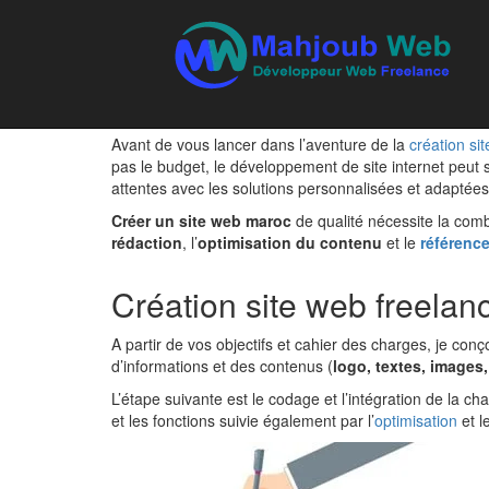
Creation site web ma
Création site web maroc p
Avant de vous lancer dans l’aventure de la
création si
pas le budget, le développement de site internet peut 
attentes avec les solutions personnalisées et adaptées
Créer un site web maroc
de qualité nécessite la comb
rédaction
, l’
optimisation du contenu
et le
référenc
Création site web freela
A partir de vos objectifs et cahier des charges, je co
d’informations et des contenus (
logo, textes, images
L’étape suivante est le codage et l’intégration de l
et les fonctions suivie également par l’
optimisation
et l