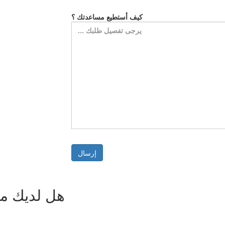
كيف أستطيع مساعدتك ؟
هل لديك م