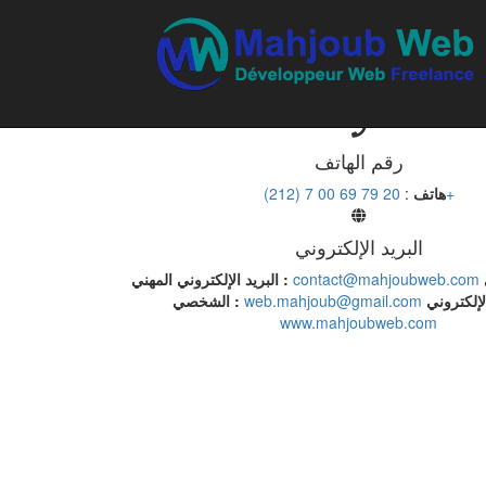
دعنا نتحدث عن مشروعك معا، ستكون بداية مغامرة رائعة معًا !
العنوان
الدارالبيضاء، المغرب
رقم الهاتف
20 79 69 00 7 (212)+
هاتف
:
البريد الإلكتروني
contact@mahjoubweb.com
البريد الإلكتروني المهني :
web.mahjoub@gmail.com
الشخصي :
www.mahjoubweb.com